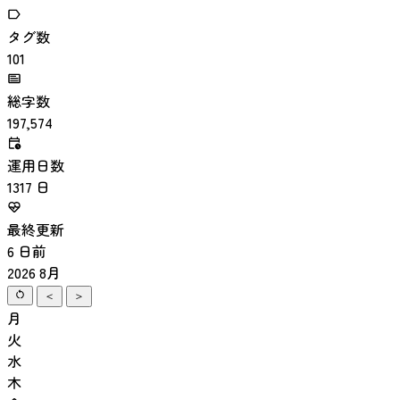
タグ数
101
総字数
197,574
運用日数
1317
日
最終更新
6
日前
2026 8月
＜
＞
月
火
水
木