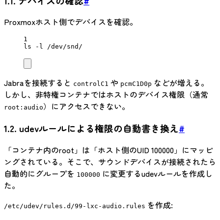
1.1. デバイスの確認
#
Proxmoxホスト側でデバイスを確認。
1
ls
-l
/dev/snd/
Jabraを接続すると
や
などが増える。
controlC1
pcmC1D0p
しかし、非特権コンテナではホストのデバイス権限（通常
）にアクセスできない。
root:audio
1.2. udevルールによる権限の自動書き換え
#
「コンテナ内のroot」は「ホスト側のUID 100000」にマッピ
ングされている。そこで、サウンドデバイスが接続されたら
自動的にグループを
に変更するudevルールを作成し
100000
た。
を作成:
/etc/udev/rules.d/99-lxc-audio.rules