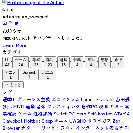
ilapaj
Ad astra abyssosque!
お知らせ
Mizuki v7.6.5にアップデートしました。
Learn More
カテゴリ
IT
ゲーム
考察
雑記
趣味
音楽
運動
感想
旅行
28
24
23
20
18
4
4
3
2
アニメ
Biohack
ポエム
1
1
1
もっと
タグ
選挙
b
グノーシス主義
エニアグラム
home-assistant
西田幾
多郎
MBTI
運動
音楽
ファスティング
自作PC
映画
ギター
零
票確認
ゲーム
性格診断
Switch
PC
Herb
Self-hosted
GTA:SA
Clawdbot
Moltbot
Sleep
ポエム
UWQHD
ラスベガス
Zen
Browser
ナタ
エーリッヒ・フロム
インターネット考古学
F1