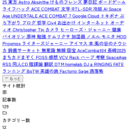
25
東方
Astro
Absinthe
けものフレンズ
夢日記
ボードゲーム
ライフハック
ACE COMBAT
文学
RTL-SDR
冷奴
AI
Space
Age
UNDERTALE
ACE COMBAT 7
Google Cloud
トキポナ
ぶ
ら下がり
ブログ
哲学
Civ4
お出かけ
インターネット
オーデ
ィオ
Christopher Tin
カメラ
ヒーローズ・ジャーニー
健康
バイオリン
原神
勉強
ケムリクサ
加湿器
ノエル
モニタ
MOD
Proxmox
ライターズジャーニー
アイマス
本
風の谷のナウシ
カ
鈴鹿サーキット
無意識
無線
国宝
AceCombat04
長崎2025
まちカドまぞく
FOSS
感想
VCV Rack
ハーブ
考察
SpaceAge
RSS
同人CD
陰謀論
翻訳
DTM
homelab
DJ
a
RINGING FATE
ランニング
BoTW
英雄の旅
Factorio
Sage
洒落怖
もっと
サイト統計
記事数
129
カテゴリー数
12