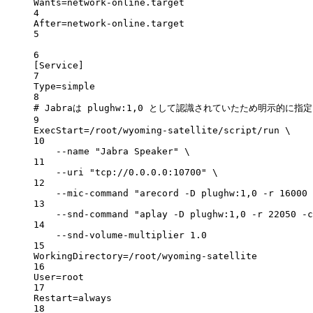
Wants
=network-online.target
4
After
=network-online.target
5
6
[Service]
7
Type
=simple
8
# Jabraは plughw:1,0 として認識されていたため明示的に指定
9
ExecStart
=/root/wyoming-satellite/script/run \
10
--name 
"Jabra Speaker"
 \
11
--uri 
"tcp://0.0.0.0:10700"
 \
12
--mic-command 
"arecord -D plughw:1,0 -r 16000 
13
--snd-command 
"aplay -D plughw:1,0 -r 22050 -c
14
--snd-volume-multiplier 1.0
15
WorkingDirectory
=/root/wyoming-satellite
16
User
=root
17
Restart
=always
18