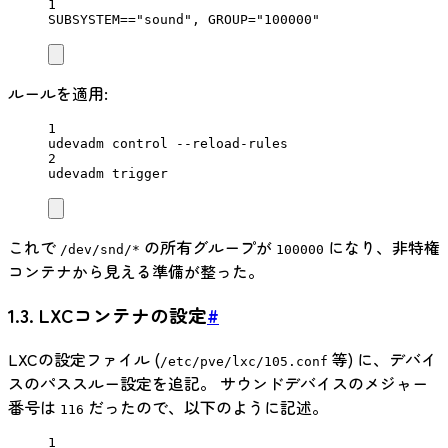
1
SUBSYSTEM
=
="sound",
 GROUP
=
"100000"
ルールを適用:
1
udevadm
control
--reload-rules
2
udevadm
trigger
これで
の所有グループが
になり、非特権
/dev/snd/*
100000
コンテナから見える準備が整った。
1.3. LXCコンテナの設定
#
LXCの設定ファイル (
等) に、デバイ
/etc/pve/lxc/105.conf
スのパススルー設定を追記。 サウンドデバイスのメジャー
番号は
だったので、以下のように記述。
116
1