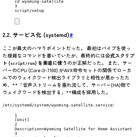
cd
wyoming-satellite
3
script/setup
2.2. サービス化 (systemd)
#
ここが最大のハマりポイントだった。 最初はパイプを使っ
た複雑なコマンドを書いていたが、最終的には
公式スクリプ
ト (
) を素直に使う
のが正解だった。 また、サー
script/run
バーのCPU (Core i3-7100) がAVX命令セットの関係でローカ
ルでのウェイクワード検出ライブラリと相性が悪かったた
め、**「音声ストリームを垂れ流して、サーバー(HA)側で
ウェイクワードを検出する」**構成を採用した。
:
/etc/systemd/system/wyoming-satellite.service
1
[Unit]
2
Description
=Wyoming Satellite for Home Assistant
3